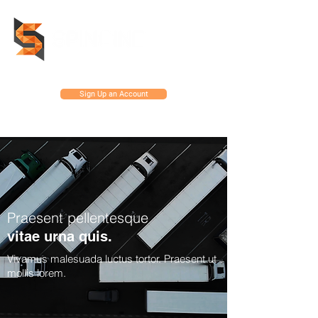
Sign Up an Account
Praesent pellentesque
vitae urna quis.
Vivamus malesuada luctus tortor. Praesent ut
mollis lorem.